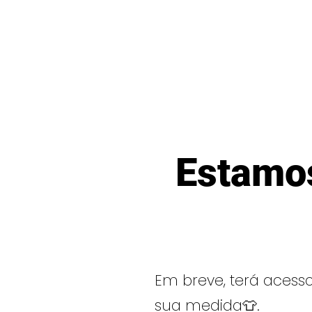
Estamos
Em breve, terá acesso
sua medida👕.