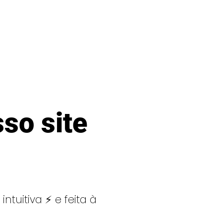
so site
tuitiva ⚡ e feita à